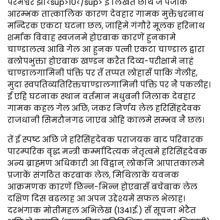
परमेश्वर झा<sup>10</sup> ई लिखैत छथि जे पंजीक
आरम्भक तात्कालिक कारण देवहार गामक मुक्तेश्वरनाथ
मन्दिरक एकटा घटना छल, जाहिमे गंगौरे मूलक हरिनाथ
शर्माक विवाह स्वजनमे होएबाक कारणें हुनकामे
चाण्डालत्व आबि गेल आ हुनक पत्नी एकटा चाण्डाल द्वारा
बलोपभुक्ता होएबाक खण्डन करैत दिव्य-परीक्षामे नाहं
चाण्डालगामिनी पंक्ति पर तँ तप्पत लोहासँ पाकि गेलीह,
मुदा स्वपतिव्यतिरिक्तचाण्डालगामिनी पंक्ति पर नै पकलीह।
ई एहि घटनाक स्थान वर्तमान मधुबनी जिलाक देवहार
गामक कहल गेल अछि, जकर निर्णय लेल हरिसिंहदेवक
राजधानी सिमरौनगढ जाएब ओहि कालमे सम्भव नै छल।
तें ई स्पष्ट अछि जे हरिसिंहदेवक पराजयक बाद परिवारक
पारम्परिक वृद्ध मन्त्री कर्म्मादित्यक नेतृत्वमे हरिसिंहदेवक
अन्य ब्राह्मण अधिकारी आ विद्वान् लोकनि आपातकालमे
प्रजाकें संगठित करबाक लेल, मिथिलाकें यवनक
आक्रमणक कारणें छिन्न-भिन्न होएबासँ बचेबाक लेल
दक्षिण दिस बढलाह आ अपन उद्देश्यमे सफल भेलाह।
दरभंगाक मोतीमहल अभिलेख (1341ई.) सँ सूचना भेटैत