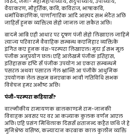
विरुद, जेना- महामहोपाध्याय, सदुपाध्याय, उपाध्याय,
वैयाकरण, मौहूर्तिक, कवि, कविराज, भाषाकवि,
धर्माधिकरणिक, पार्णागारिक आदि आस्पद सभ भेटैत अछि
जाहिसँ हुनक व्यक्तित्व सेहो जानल जा सकैत अछि।
बादमे आबि एही आधार पर दूषण पंजी सेहो लिखाएल जाहिमे
त्याज्य परिवारमे वैवाहिक सम्बन्ध कएनिहार व्यक्तिकें
इंगित कए हुनक वंश-परम्परा लिखाएल। मुदा ई सभ मूल
पंजीक अनुप्रयोग छल। एहि आलेखमे पंजीक इतिहास,
इतिहासक दृष्टि सँ पंजीक उपयोग आ एकरा सम्बन्धमे
पसरल अथवा पसारल गेल भ्रान्ति आ पंजीकें आधुनिक
उपयोगक लेल सक्षम बनएबाक भावी गतिविधि सभक
विवेचन हमर अभीष्ट अछि।
पंजी-परम्परा कहियासँ?
वाल्मीकीय रामायणक बालकाण्डमे राम-जानकी
विवाहक अवसर पर वर आ कन्याक कुलक वर्णन आएल
अछि। एहि प्रसंग मिथिलाक दिससँ शतानन्द कहैत छथि जे हे
मुनिश्रेष्ठ वसिष्ठ, कन्यादान करबाक काल कुलीन व्यक्ति