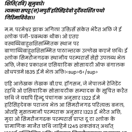
क्षिति(रवि) सूनुवारे।
त्यक्त्वा सपट्ट(त्त)नपुरीं हरिसिंहदेवो दुर्दैवदर्शित पथो
गिरिमाविवेश।।
म.म. परमेश्वर झाक अगिला उक्तिसँ संकेत भेटैत अछि जे ई
श्लोक पंजी-प्रबन्धक थीक। ओ एतए
वस्वब्धिबाहुशशिसम्मितक स्थान पर
बाणाब्धिबाहुशशिसम्मित पाठान्तरक उल्लेख कएने छथि। ई
श्लोक सिमरौनगढक स्थानीय परम्परासँ सेहो उपलब्ध भेल
अछि, जेकर प्रकाशन एसियाटिक सोसायटी ऑफ बंगालक
शोधपत्रमे 1835 ई.मे भेल अछि।<sup>6</sup>
एहि आलेखक लेखक बी.एच. हॉगसन, जे नेपालमे रेजिडेंट
रहथि ओ एसियाटिक सोसायटीक सम्पादक कें सूचित करैत
छथि जे यद्यपि हिन्दू पंचांगक अनुसार 1322 ई.मे
हरिसिंहदेवक पराजय भेल आ सिमरौनगढ परित्यक्त बनल,
ओतहि मुसलमानी परम्पराक अनुसार 1323 ई. भेटैत अछि,
मुदा ओ सिमरौनगढक परम्परासँ प्राप्त दू टा श्लोक कें
प्रामाणिक मानैत छथि जाहिमे 1245 शकसंवत् अर्थात्