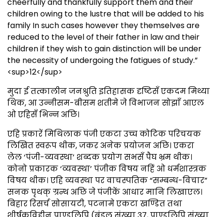
cheerfully and thankfully support them and their
children owing to the lustre that will be added to his
family In such cases however they themselves are
reduced to the level of their father in law and their
children if they wish to gain distinction will be under
the necessity of undergoing the fatigues of study.”
<sup>12</sup>
मुदा ई तत्कालीन जनश्रुति इतिहासक दृष्टिसँ एकदम मिथ्या
थिक, आ उन्नीसम-बीसम शतीमे जे विभाजन सोझाँ आएल
ओ एहिसँ भिन्न अछि।
एहि प्रकारें मिथिलाक पंजी एकटा उच्च कोटिक परिचयक
लिखित स्वरूप थीक, जकर अनेक प्रयोजन अछि। एकरा
लेल ‘पंजी-व्यवस्था’ शब्दक प्रयोग सभसँ पैघ भ्रम थीक।
कोनो प्रकारक ‘व्यवस्था’ पंजीक विषय नहिं ओ धर्मशास्त्रक
विषय थीक। एहि व्यवस्था पर वाचस्पतिक “सम्बन्ध-विचार”
सनक पृथक् ग्रन्थ अछि जे पंजीकें आधार मानि लिखाएल।
बिहार रिसर्च सोसायटी, पटनामे एकटा खण्डित तथा
शीर्षकविहीन पाण्डुलिपि (बंडल संख्या 37, पाण्डुलिपि संख्या