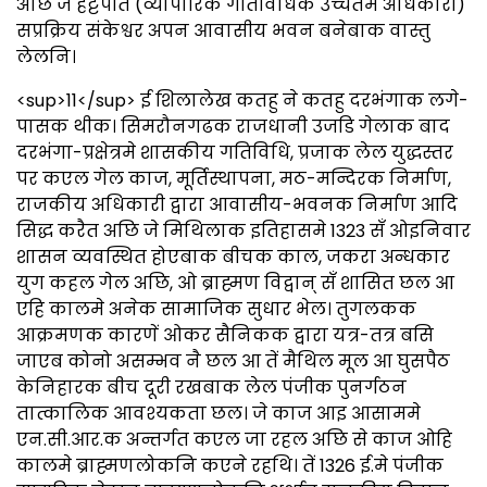
अछि जे हट्टपति (व्यापारिक गतिविधिक उच्चतम अधिकारी)
सप्रक्रिय संकेश्वर अपन आवासीय भवन बनेबाक वास्तु
लेलनि।
<sup>11</sup> ई शिलालेख कतहु ने कतहु दरभंगाक लगे-
पासक थीक। सिमरौनगढक राजधानी उजडि गेलाक बाद
दरभंगा-प्रक्षेत्रमे शासकीय गतिविधि, प्रजाक लेल युद्धस्तर
पर कएल गेल काज, मूर्तिस्थापना, मठ-मन्दिरक निर्माण,
राजकीय अधिकारी द्वारा आवासीय-भवनक निर्माण आदि
सिद्ध करैत अछि जे मिथिलाक इतिहासमे 1323 सँ ओइनिवार
शासन व्यवस्थित होएबाक बीचक काल, जकरा अन्धकार
युग कहल गेल अछि, ओ ब्राह्मण विद्वान् सँ शासित छल आ
एहि कालमे अनेक सामाजिक सुधार भेल। तुगलकक
आक्रमणक कारणें ओकर सैनिकक द्वारा यत्र-तत्र बसि
जाएब कोनो असम्भव नै छल आ तें मैथिल मूल आ घुसपैठ
केनिहारक बीच दूरी रखबाक लेल पंजीक पुनर्गठन
तात्कालिक आवश्यकता छल। जे काज आइ आसाममे
एन.सी.आर.क अन्तर्गत कएल जा रहल अछि से काज ओहि
कालमे ब्राह्मणलोकनि कएने रहथि। तें 1326 ई.मे पंजीक