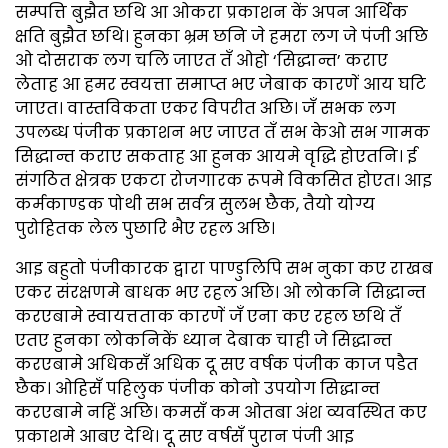
सम्पत्ति बुझैत छथि आ ओकरा प्रकाशन कें अपन आर्थिक
क्षति बुझैत छथि। हुनका भ्रम छनि जे हमरा लग जे पंजी अछि
ओ दोसराक लग चलि जाएत तँ ओहो ‘सिद्धान्त’ कराए
लेताह आ हमर स्वयत्ता समाप्त भए जेबाक कारणें आय घटि
जाएत। वास्तविकता एकर विपरीत अछि। जँ सभक लग
उपलब्ध पंजीक प्रकाशन भए जाएत तँ सभ केओ सभ गामक
सिद्धान्त कराए सकताह आ हुनक आयमे वृद्धि होएतनि। ई
संगठित क्षेत्रक एकटा रोजगारक रूपमे विकसित होएत। आइ
कर्मकाण्डक पोथी सभ सर्वत्र सुलभ छैक, तैयो योग्य
पुरोहितक लेल पुछारि भैए रहल अछि।
आइ बहुतो पंजीकारक द्वारा पाण्डुलिपि सभ नुका कए राखब
एकर संरक्षणमे बाधक भए रहल अछि। ओ लोकनि सिद्धान्त
करएबामे स्वायत्तताक कारणें जँ एना कए रहल छथि तँ
एतए हुनका लोकनिकें ध्यान देबाक चाही जे सिद्धान्त
करएबामे अधिकसँ अधिक दू सए वर्षक पंजीक काज पडैत
छैक। ओहिसँ पहिलुक पंजीक कोनो उपयोग सिद्धान्त
करएबामे नहिं अछि। कमसँ कम ओतबा अंश व्यवस्थित कए
प्रकाशमे आबए देथि। दू सए वर्षसँ पुरान पंजी आइ