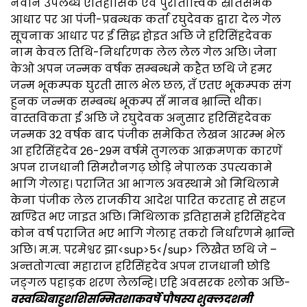
नवीन उपलब्ध ऐतिहासिक एवं पुरातात्त्विक स्रोतसभक
आधार पर आ पंजी-प्रबन्धक कर्ता रघुदेवक द्वारा देल गेल
सूचनाक आधार पर ई सिद्ध होइत अछि जे हरिसिंहदेवक
नाम केवल तिथि-निर्धारणक लेल लेल गेल अछि। जेना
केओ अपन जन्मक वर्षक सम्बन्धमे कहैत छथि जे हमर
जन्म भूकम्पक घुरती साल भेल छल, तँ एतए भूकम्पक संग
हुनक जन्मक सम्बन्ध भूकम्प सँ मानब भ्रान्ति थीक।
वास्तविकता ई अछि जे रघुदेवक अनुसार हरिसिंहदेवक
जन्मक 32 वर्षक बाद पंजीक समेकित लेखन आरम्भ भेल
आ हरिसिंहदेव 26-29म वर्षमे तुगलक आक्रमणक कारणें
अपन राजधानी सिमरौनगढ़ छोड़ि नेपालक उपत्यकामे
भागि गेलाह। पराजित आ भागल अवस्थामे ओ मिथिलामे
केना पंजीक लेल राजकीय आदेश पारित करताह से सहज
खण्डित भए जाइत अछि। मिथिलाक इतिहासमे हरिसिंहदेव
कोन वर्ष पराजित भए भागि गेलाह तकरो निर्धारणमे भ्रान्ति
अछि। म.म. परमेश्वर झा<sup>5</sup> लिखैत छथि जे –
अन्ततोगत्वा महाराज हरिसिंहदेव अपन राजधानी छोडि
जङ्गल पहाड़क शरण लेलन्हि। एहि अवसरक श्लोक अछि-
वस्वब्धिबाहुशशिसम्मितशाकवर्षे पौषस्य शुक्लदशमी