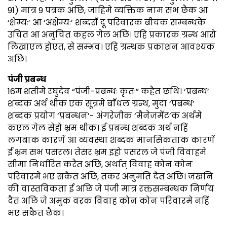
91) मात्र 9 पत्रक अछि, जाहिमे व्यक्तिक नाम सभ छैक आ
‘क्षेम्यः’ आ ‘अक्षेम्यः’ शब्दसँ दू परिवारक बीचक सम्बन्धकें
उचित आ अनुचित कहल गेल अछि। एहि प्रकारक ग्रन्थ आरो
लिखाएल होएत, से सम्भव। एहि ग्रन्थक प्रकाशन आवश्यक
अछि।
पंजी प्रबन्ध
16म शतीमे रघुदेव “पंजी-प्रबन्धः कृतः” कहैत छथि। ‘प्रबन्ध’
शब्दक अर्थ थीक एक सूत्रमे बाँधल ग्रन्थ, मुदा ‘प्रबन्ध’
शब्दक प्रयोग ‘प्रबन्धन’- अंगरेजीक ‘मैनेजमेंट’क अर्थमे
कएल गेल सेहो भ्रम थीक। ई प्रबन्ध शब्दक अर्थ नहिं
लगबाक कारणें आ व्यवस्था शब्दक मानसिकताक कारणें
ई भ्रम सभ पसरल। तेसर भ्रम इहो पसरल जे पंजी विवाहमे
सीमा निर्धारित करैत अछि, अर्थात् विवाह कोन कोन
परिवारमे भए सकैत अछि, तकर अनुमति दैत अछि। जखनि
की वास्तविकता ई अछि जे पंजी मात्र रक्तसम्बन्धक निर्णय
दैत अछि जे अमुक वरक विवाह कोन कोन परिवारमे नहिं
भए सकैत छैक।