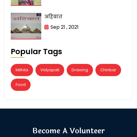
अहिबात
Sep 21 , 2021
Popular Tags
Mithila
Vidyapati
Drawing
Chinbar
Food
Become A Volunteer