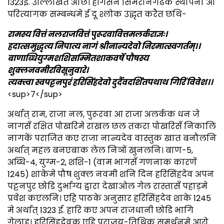
1323ई. उल्लिखित अछि। हॉगसन सिमरौनगढक स्थापना आ
परित्यागक सम्बन्धमे ई दू श्लोक उद्धृत करैत छथि-
रामस्य वित्तं नलराजवित्तं पुरूरवावित्तमलर्कराज्ञः।
ह्रदात्समुद्धृत्य निपात्य नागं श्रीनान्यदेवो निरमात्स्वगर्तम्।।
बाणाब्धियुग्मशशिसम्मितशाकवर्षे पौषस्य
शुक्लनवमीरविसूनुवारे।
त्यक्त्वा स्वपट्टनपुरं हरिसिंहदेवो दुर्दैवदर्शितपथाथ गिरिं विवेश।।
<sup>7</sup>
अर्थात् राम, राजा नल, पुरूरवा आ राजा अलर्कक धन जे
नागसँ रक्षित पोखरिमे राखल छल तकरा पोखरिसँ निकालि
नागकें पराजित कए राजा नान्यदेव वास्तुक खात बनौलनि
अर्थात् महल बनएबाक लेल निञों खुनलनि। बाण-5,
अब्धि-4, युग्म-2, शशि-1 (वाम भागसँ गणनाक कारणें
1245) शाकेमे पौष शुक्ल नवमी शनि दिन हरिसिंहदेव अपन
पट्टनपुर छोडि दुर्भाग्य द्वारा देखाओल गेल रास्तासँ पहाड़मे
प्रवेश कएलनि। एहि पाठके अनुसार हरिसिंहदेव शाके 1245
मे अर्थात् 1323 ई. हारि कए अपन राजधानी छोडि भागि
गेलाह। हरिसिंहदेवक एहि पराजय-तिथिक समर्थनमे आरो