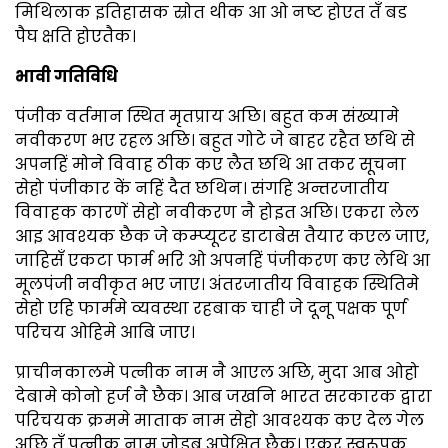
मिथिलाक इतिहासक स्रोत थीक आ ओ नष्ट होएत तँ बड
पैघ क्षति होएतैक।
भावी गतिविधि
पंजीक वर्तमान स्थित मृतप्राय अछि। बहुत कम संख्यामे
नवीकरण भए रहल अछि। बहुत गोटे जे बाहर रहैत छथि से
अपनहिं मोने विवाह ठीक कए लैत छथि आ तकर सूचना
सेहो पंजीकार कें नहिं दैत छथिन। संगहि अन्तरजातीय
विवाहक कारणें सेहो नवीकरण नै होइत अछि। एकरा लेल
आइ आवश्यक छैक जे कम्प्यूटर डाटाबेस तैयार कएल जाए,
जाहिसँ एकटा फार्म भरि ओ अपनहिं पंजीकरण कए लेथि आ
मूलपंजी नवीकृत भए जाए। अंतरजातीय विवाहक स्थितिमे
सेहो एहि फार्ममे व्यवस्था रहबाक चाही जे दूनू पक्षक पूर्ण
परिचय ओहिमे आबि जाए।
प्राचीनकालमे पत्नीक नाम नै आएल अछि, मुदा आब ओहो
देबामे कोनो हर्ज नै छैक। आब जखनि भारत सरकारक द्वारा
परिचयक क्रममे माताक नाम सेहो आवश्यक कए देल गेल
अछि तँ पत्नीक नाम जोडब अपेक्षित छैक। एकर स्वरूपक