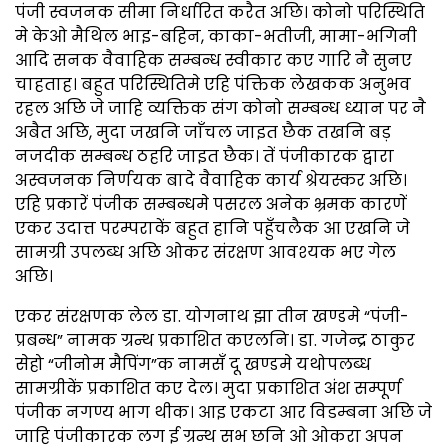
पंजी स्वजनक सीमा निर्धारित करैत अछि। कोनो परिस्थिति
मे केओ मैथिल भाइ-बहिन, काका-भतीजी, मामा-भगिनी
आदि सनक वैवाहिक सम्बन्ध स्वीकार कए गारि नै सुनए
चाहताह। बहुत परिस्थितिमे एहि पंक्तिक लेखकक अनुभव
रहल अछि जे जाहि व्यक्तिक संग कोनो सम्बन्ध ध्यान पर नै
अबैत अछि, मुदा जखनि जाँचल जाइत छैक तखनि बड़
नजदीक सम्बन्ध ठहरि जाइत छैक। तें पंजीकारक द्वारा
अस्वजनक निर्णयक बादे वैवाहिक कार्य श्रेयस्कर अछि।
एहि प्रकारें पंजीक सम्बन्धमे पसरल अनेक भ्रमक कारणें
एकर उदात्त परम्पराकें बहुत हानि पहुँचलैक आ एखनि जे
सामग्री उपलब्ध अछि ओकर संरक्षण आवश्यक भए गेल
अछि।
एकर संरक्षणक लेल डा. योगनाथ झा तीन खण्डमे “पंजी-
प्रबन्ध” नामक ग्रन्थ प्रकाशित कएलनि। डा. गजेन्द्र ठाकुर
सेहो “जीनोम मैपिंग”क नामसँ दू खण्डमे यथोपलब्ध
सामग्रीकें प्रकाशित कए देल। मुदा प्रकाशित अंश सम्पूर्ण
पंजीक नगण्य भाग थीक। आइ एकटा आर विडम्बना अछि जे
जाहि पंजीकारक लग ई ग्रन्थ सभ छनि ओ ओकरा अपन