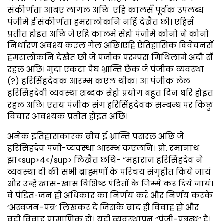
संकीर्णता आबए लागल अछि। एहि कालसँ पूर्वक उपलब्ध
पंजीमे ई संकीर्णता हमरालोकनि नहिं देखैत छी। एहिसँ
प्रतीत होइत अछि जे एहि कालमे सेहो पंजीमे कोनो ने कोनो
निर्धारण अवश्य कएल गेल अछि।एहि ऐतिहासिक विवेचनसँ
हमरालोकनि देखैत छी जे पंजीक परम्परा मिथिलामे अदौ सँ
रहल अछि। मुदा एकटा पैघ भ्रान्ति छैक जे पंजीक व्यवस्था
(?) हरिसिंहदेवक आरम्भ कएल थीक। आ पंजीक लेल
हरिसिंहदेवी व्यवस्था शब्दक सेहो प्रयोग बहुत दिन धरि होइत
रहल अछि। एतय पंजीक संग हरिसिंहदेवक सम्बन्ध पर किछु
विचार आवश्यक प्रतीत होइत अछि।
अनेक इतिहासकारक बीच ई भ्रान्ति पसरल अछि जे
हरिसिंहदेव पंजी-व्यवस्था आरम्भ कएलनि। प्रो. रमानाथ
झा<sup>4</sup> लिखैत छथि- “महाराज हरिसिंहदेव ने
व्यवस्था दी की सभी ब्राह्मणों के परिचय संगृहीत किये जायं
और उन्हें खास-खास विशिष्ट पंडितों के जिम्मे कर दिये जायं।
वे पंडित-जन ही अधिकार का निर्णय करें और निर्णय करके
‘अस्वजन-पत्र’ लिखकर दें जिसके बाद ही विवाह हो और
वही विवाह प्रामाणिक हो। यही व्यवस्थापन ”पंजी-प्रबन्ध” है।