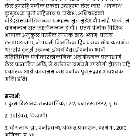
लेल हमरहि पंजीक एकटा उदाहरण लेल जाए- भवनाथ-
कुमुदभ्यां सुतौ महिनाथ प्र. राकेश, अभिचन्द्रकौ
दरिहरासं.कीर्तिनन्दन प्र.महन्थ सुत सुरेश दौ.। महि. पाली. सं.
ब्रजनन्दन सुत लक्ष्मीनन्दन दु.दौ.।। एतय पंजीक विशिष्ट
भाषाक अनुकूल पत्नीक नामक बाद ‘भ्याम्’ प्रत्यय
लगाएल जाए, जे पंचमी विभक्तिक द्विवचनक बोध कराओत
आ ‘एहि दूनूसँ उत्पन्न’ ई अर्थ देत। ई पंजीक भावी
गतिविधिक पंजीकारलोकनिक अनुमोदनक प्रत्याशामे
लेल प्रस्तावित अछि, जे वर्तमान समयमे उपयोगी होएत। एहि
प्रकारक आरो काजसभ कए पंजीक पुनरुद्धार आवश्यक
अछि। इति।।
सन्दर्भ:
1. कुमारिल भट्ट, तन्त्रवार्तिक, 1.2.2, बनारस, 1882, पृ. 6.
2. उपरिवत्, टिप्पणी।
3. योगनाथ झा, पंजीप्रबन्ध, अंकित प्रकाशन, दरभंगा, 2010,
भूमिका, पृ. Xii.