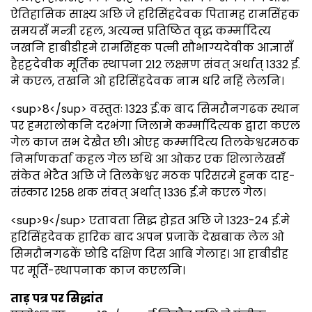
ऐतिहासिक साक्ष्य अछि जे हरिसिंहदेवक पितामह रामसिंहक
समयसँ मन्त्री रहल, अत्यन्त प्रतिष्ठित वृद्ध कर्म्मादित्य
जखनि हाबीडीहमे रामसिंहक पत्नी सौभाग्यदेवीक आज्ञासँ
हैहट्टदेवीक मूर्तिक स्थापना 212 लक्ष्मण संवत् अर्थात् 1332 ई.
मे कएल, तखनि ओ हरिसिंहदेवक नाम धरि नहिं लेलनि।
<sup>8</sup> वस्तुतः 1323 ई.क बाद सिमरौनगढक स्थान
पर हमरालोकनि दरभंगा जिलामे कर्म्मादित्यक द्वारा कएल
गेल काज सभ देखैत छी। ओएह कर्म्मादित्य तिलकेश्वरमठक
निर्माणकर्ता कहल गेल छथि आ ओकर एक शिलालेखसँ
संकेत भेटैत अछि जे तिलकेश्वर मठक परिसरमे हुनक दाह-
संस्कार 1258 शक संवत् अर्थात् 1336 ई.मे कएल गेल।
<sup>9</sup> एतावता सिद्ध होइत अछि जे 1323-24 ई.मे
हरिसिंहदेवक हारिक बाद अपन प्रजाकें देखबाक लेल ओ
सिमरौनगढकें छोडि दक्षिण दिस आबि गेलाह। आ हाबीडीह
पर मूर्ति-स्थापनाक काज कएलनि।
ताड़ पत्र पर सिद्धांत