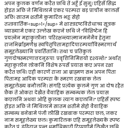
अपन कुलक वर्णन करैत छथि तें अहूँ ई सुनू। एहिसँ सिद्ध
होइत अछि जे मिथिलामे एकर परम्परा बड़ प्राचीन कालसँ
अछि। सातम शतीमे कुमारिल भट्ट सेहो
तन्त्रवार्तिक<sup>1</sup> मे शास्त्रदृष्टविरोधाच्च सूत्रक
व्याख्यामे एकर उल्लेख कएने छथि जे “विशिष्टेन हि
प्रयत्नेन महाकुलीनाः परिरक्षन्त्यात्मानमनेनैव हेतुना
राजभिर्ब्राह्मणैश्च स्वपितृपितामहादिपारम्पर्याविस्मरणार्थं
समूहलेख्यानि प्रवर्तितानि। तथा च प्रतिकुलं
गुणदोषस्मरणात्तदनुरूपाः प्रवृत्तिनिमित्तयो दृश्यन्ते।” अर्थात्
महाकुलीन लोकनि विशेष रूपसँ प्रयास कए अपन रक्षा
करैत छथि। एही कारणें राजा आ ब्राह्मण सभ अपन पिता
पितामह आदिक परम्परा कें स्मरण रखबाक लेल
समूहलेख्य बनौलनि। संगहि प्रत्येक कुलमे गुण आ दोष रहैत
छैक तें ओकरा देखैत वैवाहिक सम्बन्धक लेल प्रयास
कएलनि अथवा ओहि कुलक त्याग कएलनि।” एहिसँ स्पष्ट
होइत अछि जे मिथिलामे सातम शतीमे सेहो वैवाहिक
सम्बन्ध बनेबामे पंजी लीखि रखबाक परम्परा छल, जकर
नाम समूहलेख्य छल। कुमारिलक एहि समूहलेख्यकें स्पष्ट
करैत पं. ढुंढिराज पन्त धर्माधिकारी टिप्पणीमे लिखैत छथि