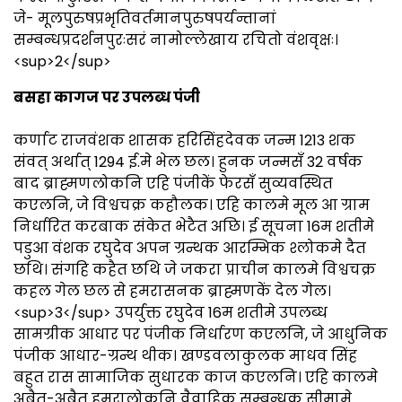
जे- मूलपुरुषप्रभृतिवर्तमानपुरुषपर्यन्तानां
सम्बन्धप्रदर्शनपुरःसरं नामोल्लेखाय रचितो वंशवृक्षः।
<sup>2</sup>
बसहा कागज पर ‌उपलब्ध पंजी
कर्णाट राजवंशक शासक हरिसिंहदेवक जन्म 1213 शक
संवत् अर्थात् 1294 ई.मे भेल छल। हुनक जन्मसँ 32 वर्षक
बाद ब्राह्मणलोकनि एहि पंजीकें फेरसँ सुव्यवस्थित
कएलनि, जे विश्वचक्र कहौलक। एहि कालमे मूल आ ग्राम
निर्धारित करबाक संकेत भेटैत अछि। ई सूचना 16म शतीमे
पडुआ वंशक रघुदेव अपन ग्रन्थक आरम्भिक श्लोकमे दैत
छथि। संगहि कहैत छथि जे जकरा प्राचीन कालमे विश्वचक्र
कहल गेल छल से हमरासनक ब्राह्मणकें देल गेल।
<sup>3</sup> उपर्युक्त रघुदेव 16म शतीमे उपलब्ध
सामग्रीक आधार पर पंजीक निर्धारण कएलनि, जे आधुनिक
पंजीक आधार-ग्रन्थ थीक। खण्डवलाकुलक माधव सिंह
बहुत रास सामाजिक सुधारक काज कएलनि। एहि कालमे
अबैत-अबैत हमरालोकनि वैवाहिक सम्बन्धक सीमामे