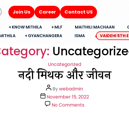
Join Us
Career
Contact US
KNOW MITHILA
MLF
MAITHILI MACHAAN
MITHILA
GYANCHANGERA
ISMA
VAIDEHI 5TH 
ategory:
Uncategoriz
Categories
Uncategorized
नदी मिथक और जीवन
Post
By
webadmin
author
Post
November 15, 2022
date
on
No Comments
नदी
मिथक
और