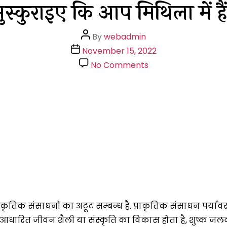
ुस्कुराइए कि आप मिथिला में है
Post
By
webadmin
author
Post
November 15, 2022
date
on
No Comments
मुस्कुराइए
कि
आप
मिथिला
में
हैं.
ृतिक संसाधनों का अटूट सम्बन्ध है. प्राकृतिक संसाधन पर्यावरण
ल आधारित जीवन शैली या संस्कृति का विकास होता है, शुष्क जलवाय