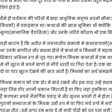
पास से आती थी। जैसे दूर तारों के पास से आती रोशनी बहुत मद्
छिपे होते हैं।
वैसे ही वर्तमान की परिधी में खड़ा आधुनिक मनुष्य अपनी सीमाओं
मिथकों) में प्रवाहमान था। कथाओं की खास भूमिका थी क्योंक
मूल्य(सामाजिक वैयक्तिक) और उनके जरिये कौशल भी एक बिंदू से दू
यही कारण है कि अतीत में जनजातीय समाजो में कथावाचकों(स्ट
था उनके संगठित और सशक्त होने में कथाओं व मिथकों ने महत्वप
शिकार अभिन्न रूप से जुड़ गए। मंगोल मिथक कथाओं में एक नायक
से नौ सूरज से अपने बाणों से नीचे धरती पर गिरा देता है। एक 
दो या चार सूरज देखने की बात आती है। मिथकों का अर्थ समझने क
मिथक समाज को एक डोर में बांधे रखने और इस तरह उन्हें सशक्त 
जहां जिस ठौर अपनी थकान मिटाती है या फिर जहां डुबकियां ला
है कल्पना अपने नैसर्गिक प्रवाह में और सृजन अपनी रौ में होता 
पुरानी सभ्याताओं के मिथक उसी रूप में या फिर नये रूपों में
पटुआ तीत । इसे अगर हम भुला दें तो नयी पीढ़ी को यह पता नहीं 