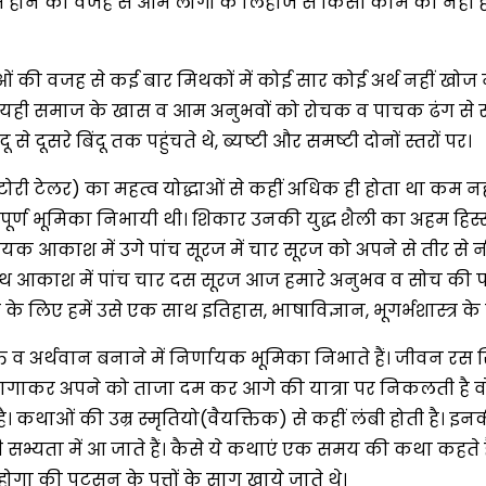
धम होने की वजह से आम लोगों के लिहाज से किसी काम की नहीं होत
 की वजह से कई बार मिथकों में कोई सार कोई अर्थ नहीं खोज नही
ि यही समाज के खास व आम अनुभवों को रोचक व पाचक ढंग से सम
सरे बिंदू तक पहुंचते थे, ब्यष्टी और समष्टी दोनों स्तरों पर।
ोरी टेलर) का महत्व योद्धाओं से कहीं अधिक ही होता था कम न
ूर्ण भूमिका निभायी थी। शिकार उनकी युद्ध शैली का अहम हिस्स
 आकाश में उगे पांच सूरज में चार सूरज को अपने से तीर से नी
साथ आकाश में पांच चार दस सूरज आज हमारे अनुभव व सोच की परिधी
े लिए हमें उसे एक साथ इतिहास, भाषाविज्ञान, भूगर्भशास्त्र क
व अर्थवान बनाने में निर्णायक भूमिका निभाते हैं। जीवन रस सिक
गाकर अपने को ताजा दम कर आगे की यात्रा पर निकलती है वो कथ
है। कथाओं की उम्र स्मृतियो(वैयक्तिक) से कहीं लंबी होती है। इन
 नयी सभ्यता में आ जाते हैं। कैसे ये कथाएं एक समय की कथा कह
होगा की पटसन के पत्तों के साग खाये जाते थे।